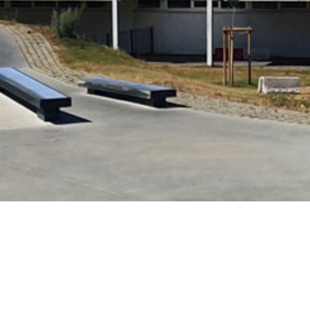
(30 m x 44 m).
Skatepark d’Allonn
Adresse :
Complexe 