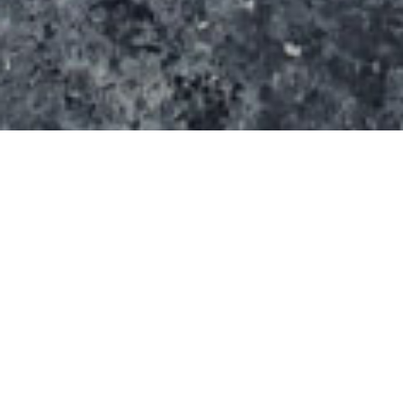
Ce spot en béton à été conçu par la société
Hall04.
Inauguré le 20/09/2014,ce spot de 600m² avait
déja conquis les amateurs de glisse de la région.
Il propose: