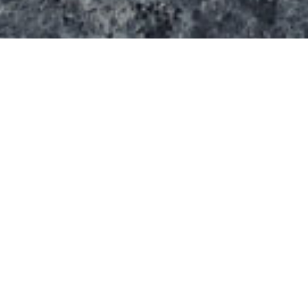
Le skatepark Berry Park de Selma propose une
suface de 700 m².
Il est en béton avec des zones fleuris intégrées.
Il propose:
Un bowl
Un escalier
Un muret
Une place lisse pour le slalom