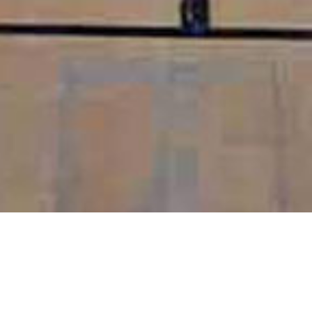
La salle Omnsiposrt Jean Rostand de Thouars est