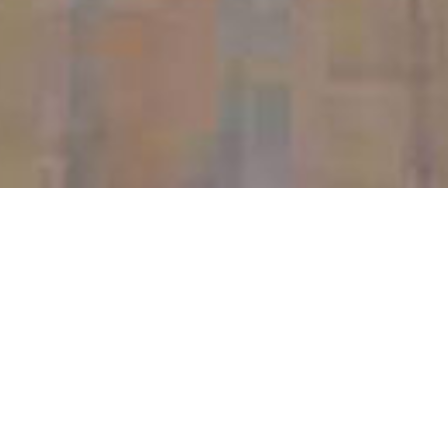
Malheureusement, la salle ne répond pas aux
normes nationales.
Le club
a été contraint de
passer en pré-nationale par manque de place et
d’équipement adéquat.