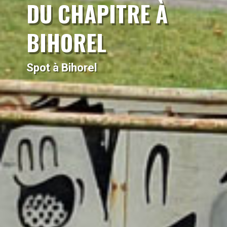
DU CHAPITRE À
BIHOREL
Spot à Bihorel