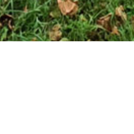
Aujourd’hui, cette piste est à l’abandon. Il y aurait
peut être un skatepark à cet endroit.
Informations supplémentaires
Eclairage ? non
Point d’eau ? non
Entrée : gratuite
Sanitaires ? non