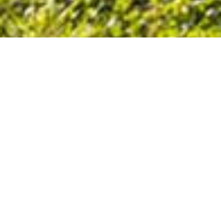
se compose d’une grille de départ Prostart
installée de 2005 à 2008, de 4 lignes droites
parallèles avec une butte de lancement des
virages en dur, des doubles, des dromadaires, des
triples, des whoops, des tables, des plateaux…