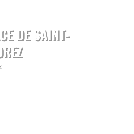
CE DE SAINT-
OREZ
z