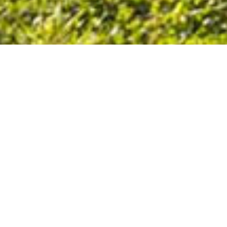
La piste de BMX race de Mont-Près-Chambord est
une piste en terre. Elle se compose d’une butte de
départ, d’une simple, d’un dromadaire, d’un virage,
d’une table, d’une triple, de whoops…
Informations supplémentaires
Eclairage ? non
Point d’eau ? Non communiqué
Entrée : gratuite
Sanitaires ? Non précisé
Intérieur/extérieur ? Extérieur