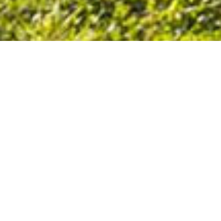
Elle a été rénovée une premièer fois début 2015.
En juin 2020, elle a vu naître 4 nouvelles lignes avec
3 virages. En fin de première ligne, on trouve une
grosse bosse de 12 m, en seconde ligne, 4 sauts,
une bosse de 8,5 m. La troisième ligne est la plus
technique avec 15 sommets irréguliers et de
nombreuses bosses. Le dernier virage est le plus
petit. Longueur de piste : 380 m.