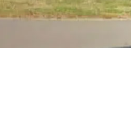
 long.
Piste d’athlétisme
ler agressif
Adresse :
Complexe s
Allée des Hirondelles
51530 Magenta
Département :
51 – M
Région :
Grand Est
Latitude : 49.054365