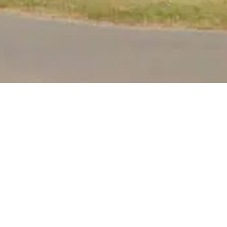
L’enrobé a une largeur de 7 m pour 250 m de
Il y a même une rampe sur le côté pour le rol
Informations supplémentaires
Eclairage ? non
Point d’eau ? Non communiqué