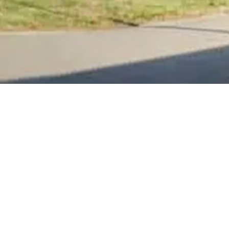
 en dur de Magenta en bref
portif Roger Pointurier
arne
227529