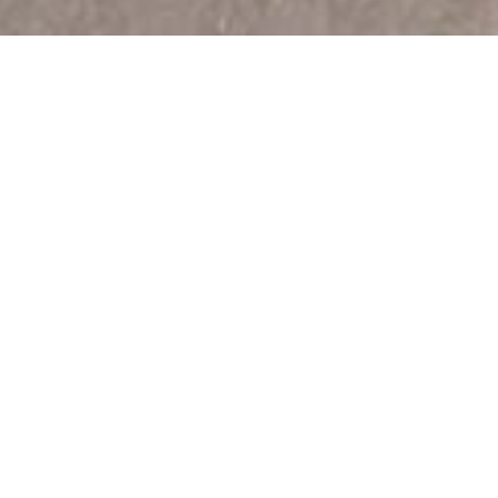
Piste cyclable reliant Hyères à Cavalaire dans le
Var. Elle est très variée. Elle débute en
agglomération avant de partir le long de routes
dans des endroits vallonnés et de rejoindre le front
de mer. Attention, sur la fin, elle n’est pas évidente
à suivre.
Photos de la piste sur rollerpourtous.free.fr
Galerie de photos du spot