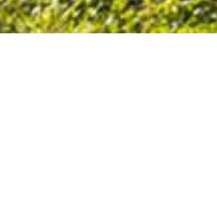
Elle possède une grille de départ olympique, ce qui
en fait un centre d’entraînement idéal en italie.
Elle se compose de deux voies distinctes, Défi et
BMX Supercross (SX), chacune avec leur propre
butte de départ. Elle ont en commun seulement
deux virages et la dernière ligne droite.
Superficie totale :
environ 20.000 m²
Longueur de la piste Défi :
380 m
Longueur de la piste SX :
450 m