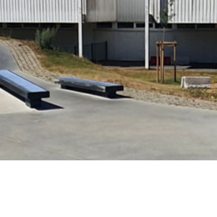
utier.
Pattinodromo delle