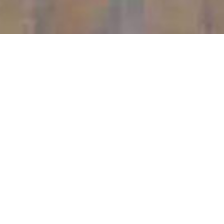
Situé rue de la Charmille, elle abrite le club le plus
titré de France avec 16 titres Élite. Elle possède un
sol en ciment et une dimension de 40 m x 20 m.
Elle dispose également d’une balustrade.
Informations supplémentaires
Eclairage ? oui
Point d’eau ? oui
Entrée : réglementée
Sanitaires ? oui