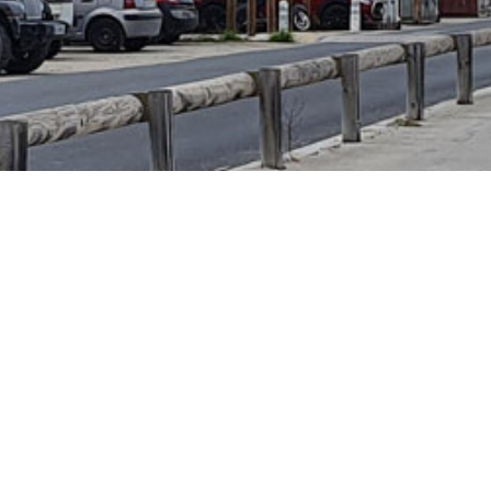
ron 4,5 km. Il est idéal pour
Parc Interdépartem
il y a pas mal d’activités sur
Adresse :
En transpo
 canoë-kayak, des aires de
3 façons :
1. RER C gare Choisy-
Créteil arrêt Parc In
Villeneuve – La prairi
puis TVM direction A