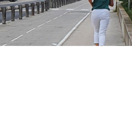
ental de Créteil en bref
rts en commun, ce lieu est accessible de
Le-Roi puis bus TVM direction Saint-Maur
terdépartemental des Sports 2. RER D gare
e 3. Métro Ligne 8 arrêt Créteil Université
ntony Croix de Berny ou Rouget de Lisle