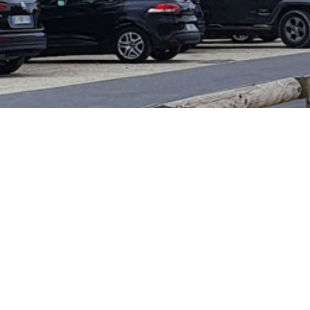
Le parcours est relativement plat et fait envi
les débutants et pour les sorties familiales (
place comme du tennis, du cerf-volant, du
jeux pour enfants…).
Informations supplémentaires