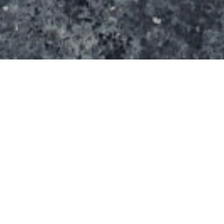
Ce skatepark s’étend sur une superficie de 920m².
Il propose:
Un bowl
Une table de saut
Des murets
Un rail métallique