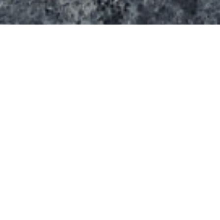
Cet équipement de Glisse propose des espaces
Indoor et Outdoor pour pratiquer le roller, le
skateboard. A l’intérieur on trouve un skatepark en
bois avec un bowl dans une salle et un terrain de
hockey dans une autre. Dehors, des modules en
béton sont en accès libre. Les modules sont de
marque « The Edge »
Galerie de photos du spot