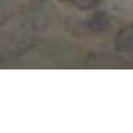
On y pratique la course, la randonnée ou encore le
roller-hockey dans les différents créneaux prévus.
La salle possède des tribunes.