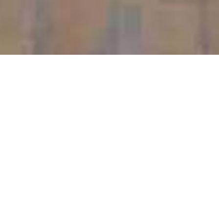
Le Gymnase du Landas est utilisé par le
Roller Club
de Pontchateau
pour ses entraienments roller
enfants et adultes.