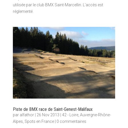
utilisée par le club BMX Saint-Marcellin. L’accès est
réglementé.
Piste de BMX race de Saint-Genest-Malifaux
par
alfathor
|
26 Nov 2013
|
42 - Loire
,
Auvergne-Rhône-
Alpes
,
Spots en France
|
0 commentaires