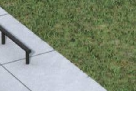
big rampe, d’un spine, de
Burnsville Skate Pa