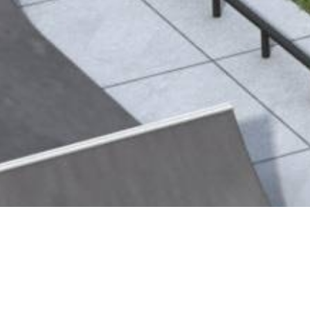
Ce park très complet se compose d’une 
funbox, de quarters, de rails, de curbs…