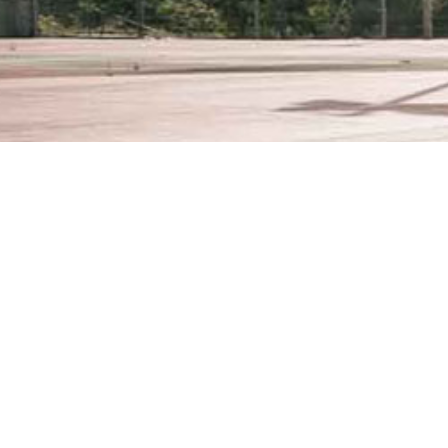
Il a été fait selon les normes en vigueur par
points espacés de 50 cm et 80 cm et d’un
espacés de 1,20 m.
Informations supplémentaires
Eclairage ? non
Point d’eau ? non