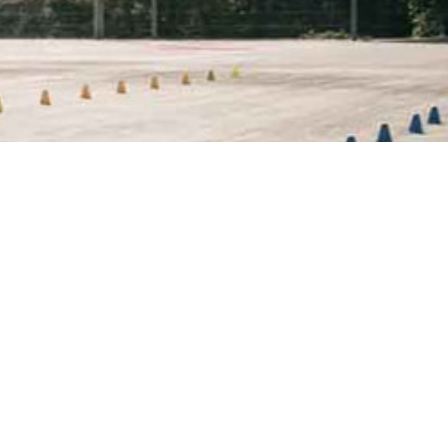
ellegarde en bref
portif Pierre de Coubertin
ard