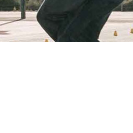
 la FFRS, soit 2 lignes de 20
Aire de slalom de B
e 3ème ligne de 14 points
Adresse :
Complexe s
Avenue de Villamartin
Bellegarde
Département :
30 – G
Région :
Occitanie
Latitude : 43.7578646