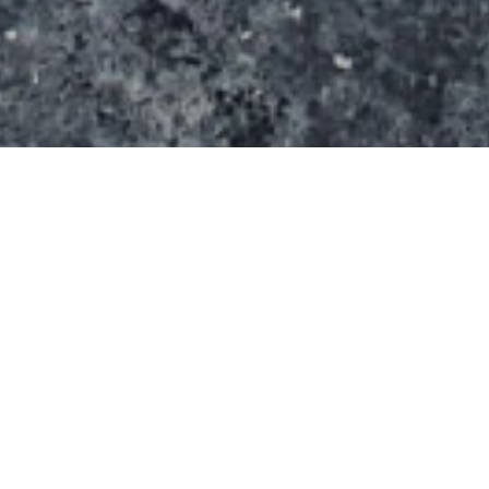
A proximité du skatepark la mairie de Chalons à
décidé de construire une aire de glisse pour les
moins de 8 ans.
Cette aire est concue avec un revêtement adapté
aux plus jeunes et leur permet de découvrir les
sentations de la glisse.