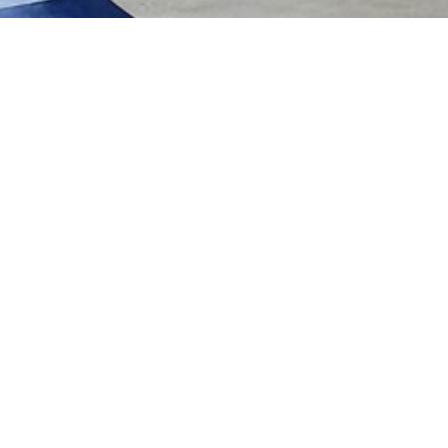
Ce skatepark s’étend sur une superficie de 
Il propose:
Un bowl en béton
Trois lanceurs
Une funbox
Des murets
Un quarter
Informations supplémentaires
Eclairage ? non
Point d’eau ? non