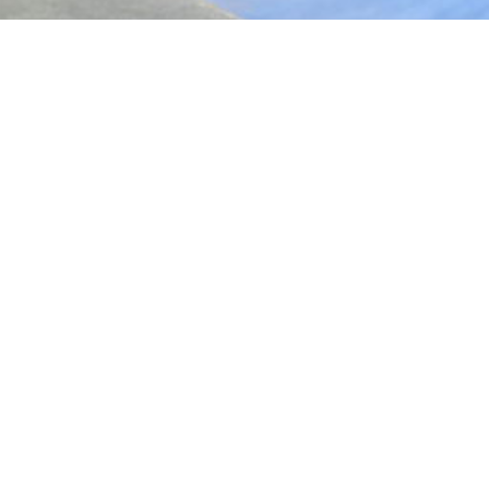
uno Alpas skatepark en
 Kazuno-shi, Hanawa
82
Skatepark
et modules
il, Roller street, BMX, Skateboard,
MX Park
ommuniquée