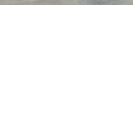
1000m².
鹿角総合運動公園_Kaz
bref
Adresse :
Akita-ken,
Annai 県道195号線
Japon
Latitude : 40.190828
Longitude : 140.8178
Type d’équipement :
Revêtement :
Béton 
Pratique(s) :
Accue
Trottinette, Roller, B
Inauguration :
Non c