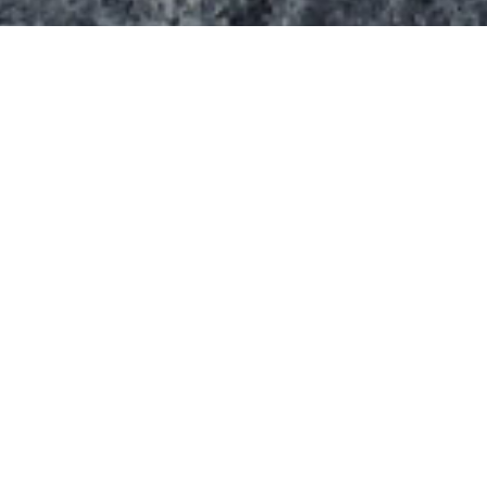
Il s’agit d’un spot en béton de taille moyenne.
Il propose:
Un lanceur
Un escalier
Une pyramide
Un ledge
un rail métallique
Informations supplémentaires