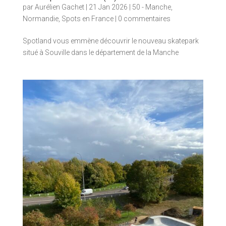
par
Aurélien Gachet
|
21 Jan 2026
|
50 - Manche
,
Normandie
,
Spots en France
|
0 commentaires
Spotland vous emmène découvrir le nouveau skatepark
situé à Souville dans le département de la Manche