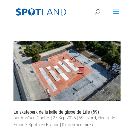
Le skatepark de la halle de glisse de Lille (59)
par
Aurélien Gachet
|
27 Sep 2025
|
59 - Nord
,
Hauts-de-
France
,
Spots en France
|
0 commentaires