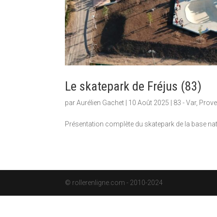
Le skatepark de Fréjus (83)
par
Aurélien Gachet
|
10 Août 2025
|
83 - Var
,
Prove
Présentation complète du skatepark de la base natu
© rollerenligne.com - 2010-2024