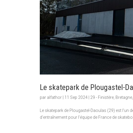
Le skatepark de Plougastel-Da
par
alfathor
|
11 Sep 2024
|
29 - Finistère
,
Bretagne
Le skatepark de Plougastel-Daoulas (29) est l’un de
d’entraînement pour l’équipe de France de skatebo