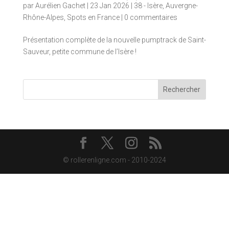
par
Aurélien Gachet
|
23 Jan 2026
|
38 - Isère
,
Auvergne-
Rhône-Alpes
,
Spots en France
|
0 commentaires
Présentation complète de la nouvelle pumptrack de Saint-
Sauveur, petite commune de l’Isère !
Rechercher
© rollerenligne.com - 2010-2024