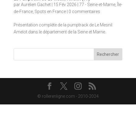
par
Aurélien Gachet
|
15 Fév 2026
|
77 - Seine-et-Marne
,
Île-
de-France
,
Spots en France
|
0 commentaires
Présentation complète de la pumptrack de Le Mesnil
Amelot dans le département de la Seine et Marne.
Rechercher
© rollerenligne.com - 2010-2024