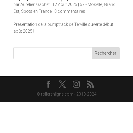
par
Aurélien Gachet
|
12 Août 2025
|
57 - Moselle
,
Grand
Est
,
Spots en France
|
0 commentaires
Présentation de la pumptrack de Terville ouverte début
août 2025 !
Rechercher
© rollerenligne.com - 2010-2024