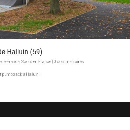
de Halluin (59)
-de-France
,
Spots en France
|
0 commentaires
 pumptrack à Halluin !