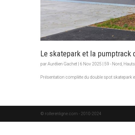
Le skatepark et la pumptrack 
par
Aurélien Gachet
|
6 Nov 2025
|
59 - Nord
,
Hauts
Présentation complète du double spot skatepark et
© rollerenligne.com - 2010-2024