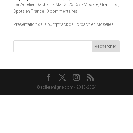
par
Aurélien Gachet
|
2 Mar 2025
|
57 - Moselle
,
Grand Est
,
Spots en France
|
0 commentaires
Présentation de la pumptrack de Forbach en Moselle !
Rechercher
© rollerenligne.com - 2010-2024