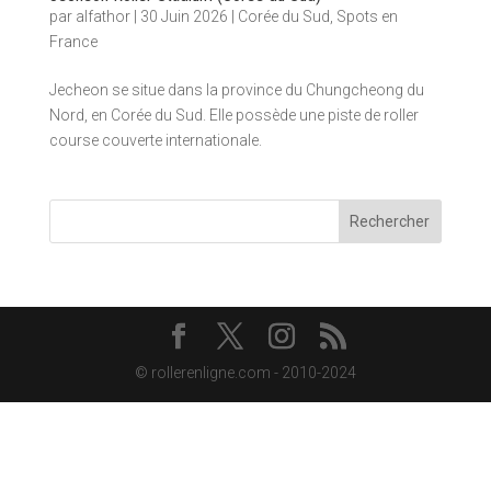
par
alfathor
|
30 Juin 2026
|
Corée du Sud
,
Spots en
France
Jecheon se situe dans la province du Chungcheong du
Nord, en Corée du Sud. Elle possède une piste de roller
course couverte internationale.
Rechercher
© rollerenligne.com - 2010-2024