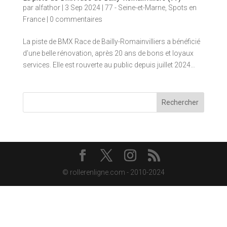
par
alfathor
|
3 Sep 2024
|
77 - Seine-et-Marne
,
Spots en
France
|
0 commentaires
La piste de BMX Race de Bailly-Romainvilliers a bénéficié
d’une belle rénovation, après 20 ans de bons et loyaux
services. Elle est rouverte au public depuis juillet 2024…
Rechercher
© rollerenligne.com - 2010-2024