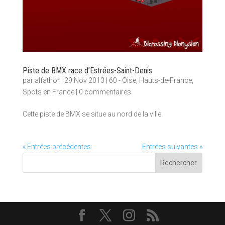
Piste de BMX race d’Estrées-Saint-Denis
par
alfathor
|
29 Nov 2013
|
60 - Oise
,
Hauts-de-France
,
Spots en France
|
0 commentaires
Cette piste de BMX se situe au nord de la ville.
« Entrées précédentes
Entrées suivantes »
Rechercher