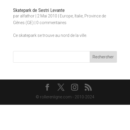
Skatepark de Sestri Levante
par
alfathor
|
2 Mai 2010
|
Europe
,
Italie
,
Province de
Gênes (GE)
|
0 commentaires
Ce skatepark se trouve au nord de la ville.
Rechercher
© rollerenligne.com - 2010-2024