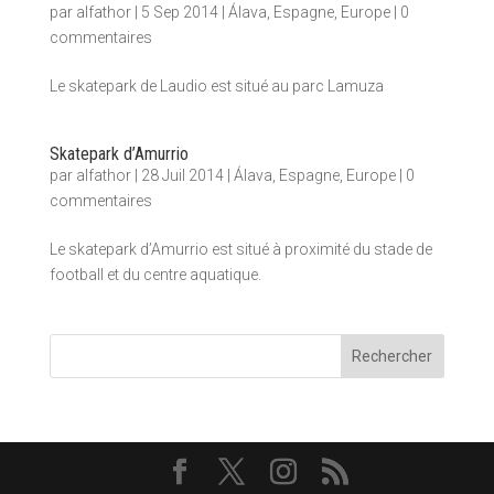
par
alfathor
|
5 Sep 2014
|
Álava
,
Espagne
,
Europe
|
0
commentaires
Le skatepark de Laudio est situé au parc Lamuza
Skatepark d’Amurrio
par
alfathor
|
28 Juil 2014
|
Álava
,
Espagne
,
Europe
|
0
commentaires
Le skatepark d’Amurrio est situé à proximité du stade de
football et du centre aquatique.
Rechercher